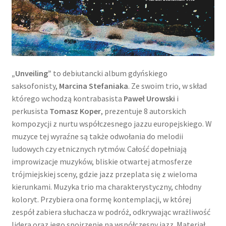
„Unveiling”
to debiutancki album gdyńskiego
saksofonisty,
Marcina Stefaniaka
. Ze swoim trio, w skład
którego wchodzą kontrabasista
Paweł Urowski
i
perkusista
Tomasz Koper
, prezentuje 8 autorskich
kompozycji z nurtu współczesnego jazzu europejskiego. W
muzyce tej wyraźne są także odwołania do melodii
ludowych czy etnicznych rytmów. Całość dopełniają
improwizacje muzyków, bliskie otwartej atmosferze
trójmiejskiej sceny, gdzie jazz przeplata się z wieloma
kierunkami. Muzyka trio ma charakterystyczny, chłodny
koloryt. Przybiera ona formę kontemplacji, w której
zespół zabiera słuchacza w podróż, odkrywając wrażliwość
lidera oraz jego spojrzenie na współczesny jazz. Materiał