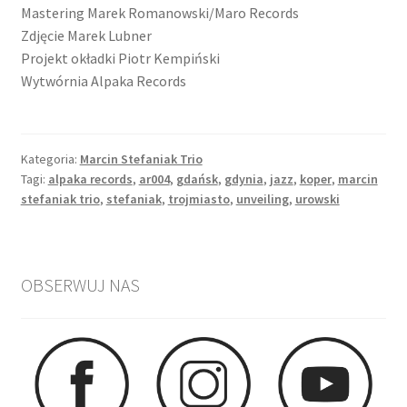
Mastering Marek Romanowski/Maro Records
Zdjęcie Marek Lubner
Projekt okładki Piotr Kempiński
Wytwórnia Alpaka Records
Kategoria:
Marcin Stefaniak Trio
Tagi:
alpaka records
,
ar004
,
gdańsk
,
gdynia
,
jazz
,
koper
,
marcin
stefaniak trio
,
stefaniak
,
trojmiasto
,
unveiling
,
urowski
OBSERWUJ NAS