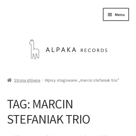
Przejdź
Przejdź
Menu
do
do
nawigacji
treści
SKLEP
Strona główna
Wpisy otagowane „marcin stefaniak trio”
O NAS
TAG:
MARCIN
KONTAKT
STEFANIAK TRIO
Rozwiń
Polski
menu
potom