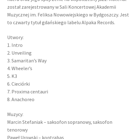
został zarejestrowany w Sali Koncertowej Akademii
Muzycznej im. Feliksa Nowowiejskiego w Bydgoszczy. Jest
to czwarty tytuł gdańskiego labelu Alpaka Records.
Utwory:
1. Intro
2. Unveiling
3. Samaritan’s Way
4. Wheeler’s
5. K3
6. Cieciórki
7. Proxima centauri
8. Anachoreo
Muzycy:
Marcin Stefaniak – saksofon sopranowy, saksofon
tenorowy
Paweł Urowski – kontrabas