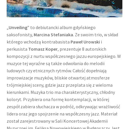
„Unveiling”
to debiutancki album gdyńskiego
saksofonisty,
Marcina Stefaniaka
. Ze swoim trio, w skład
którego wchodzą kontrabasista
Paweł Urowski
i
perkusista
Tomasz Koper
, prezentuje 8 autorskich
kompozycji z nurtu współczesnego jazzu europejskiego. W
muzyce tej wyraźne są także odwołania do melodii
ludowych czy etnicznych rytmów. Całość dopełniają
improwizacje muzyków, bliskie otwartej atmosferze
trójmiejskiej sceny, gdzie jazz przeplata się z wieloma
kierunkami. Muzyka trio ma charakterystyczny, chłodny
koloryt. Przybiera ona formę kontemplacji, w której
zespół zabiera słuchacza w podróż, odkrywając wrażliwość
lidera oraz jego spojrzenie na współczesny jazz. Materiał
został zarejestrowany w Sali Koncertowej Akademii
Muzycznej im. Feliksa Nowowiejskiego w Bydgoszczy. Jest