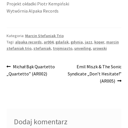
Projekt okładki Piotr Kempiński
Wytwórnia Alpaka Records
Kategoria:
Marcin Stefaniak Trio
Tagi:
alpaka records
,
ar004
,
gdańsk
,
gdynia
,
jazz
,
koper
,
marcin
stefaniak trio
,
stefaniak
,
trojmiasto
,
unveiling
,
urowski
Nawigacja
Poprzedni
Następny
Michał Bąk Quartetto
Emil Miszk & The Sonic
wpis:
wpis:
„Quartetto” (AR002)
Syndicate „Don’t Hesitate!”
wpisu
(AR005)
Dodaj komentarz