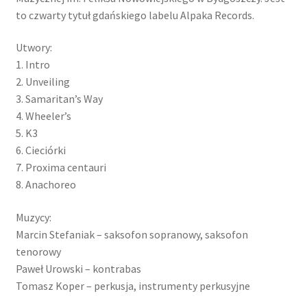
to czwarty tytuł gdańskiego labelu Alpaka Records.
Utwory:
1. Intro
2. Unveiling
3. Samaritan’s Way
4. Wheeler’s
5. K3
6. Cieciórki
7. Proxima centauri
8. Anachoreo
Muzycy:
Marcin Stefaniak – saksofon sopranowy, saksofon
tenorowy
Paweł Urowski – kontrabas
Tomasz Koper – perkusja, instrumenty perkusyjne