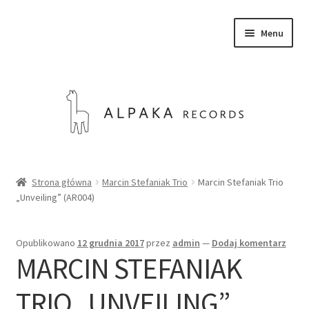
Przejdź
Przejdź
Menu
do
do
nawigacji
treści
SKLEP
Strona główna
Marcin Stefaniak Trio
Marcin Stefaniak Trio
„Unveiling” (AR004)
O NAS
KONTAKT
Opublikowano
12 grudnia 2017
przez
admin
—
Dodaj komentarz
MARCIN STEFANIAK
Rozwiń
Polski
menu
TRIO „UNVEILING”
potom