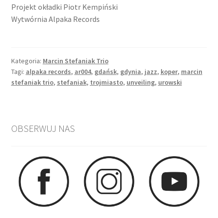
Projekt okładki Piotr Kempiński
Wytwórnia Alpaka Records
Kategoria:
Marcin Stefaniak Trio
Tagi:
alpaka records
,
ar004
,
gdańsk
,
gdynia
,
jazz
,
koper
,
marcin
stefaniak trio
,
stefaniak
,
trojmiasto
,
unveiling
,
urowski
OBSERWUJ NAS