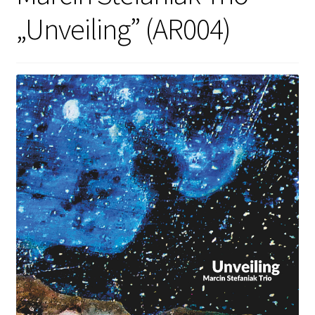
„Unveiling” (AR004)