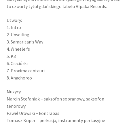
to czwarty tytuł gdańskiego labelu Alpaka Records.
Utwory:
1. Intro
2. Unveiling
3. Samaritan’s Way
4. Wheeler’s
5. K3
6. Cieciórki
7. Proxima centauri
8. Anachoreo
Muzycy:
Marcin Stefaniak – saksofon sopranowy, saksofon
tenorowy
Paweł Urowski – kontrabas
Tomasz Koper – perkusja, instrumenty perkusyjne