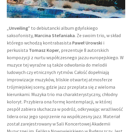
„Unveiling”
to debiutancki album gdyńskiego
saksofonisty,
Marcina Stefaniaka
. Ze swoim trio, w skład
którego wchodzą kontrabasista
Paweł Urowski
i
perkusista
Tomasz Koper
, prezentuje 8 autorskich
kompozycji z nurtu współczesnego jazzu europejskiego. W
muzyce tej wyraźne są także odwołania do melodii
ludowych czy etnicznych rytmów. Całość dopełniają
improwizacje muzyków, bliskie otwartej atmosferze
trójmiejskiej sceny, gdzie jazz przeplata się z wieloma
kierunkami. Muzyka trio ma charakterystyczny, chłodny
koloryt. Przybiera ona formę kontemplacji, w której
zespół zabiera słuchacza w podróż, odkrywając wrażliwość
lidera oraz jego spojrzenie na współczesny jazz. Materiał
został zarejestrowany w Sali Koncertowej Akademii
Muzycznej im. Feliksa Nowowiejskiego w Bydgoszczy. Jest