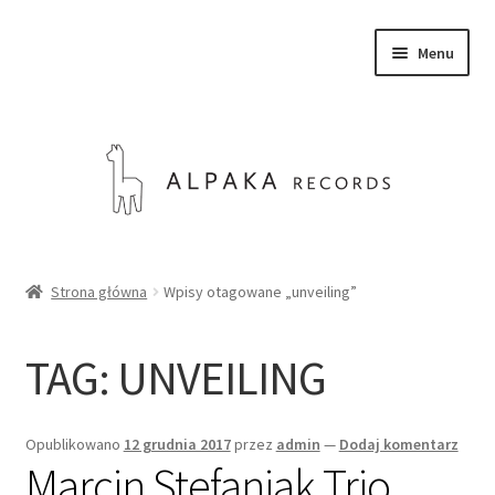
Przejdź
Przejdź
Menu
do
do
nawigacji
treści
SKLEP
Strona główna
Wpisy otagowane „unveiling”
O NAS
TAG:
UNVEILING
KONTAKT
Rozwiń
Opublikowano
12 grudnia 2017
przez
admin
—
Dodaj komentarz
Polski
menu
Marcin Stefaniak Trio
potom