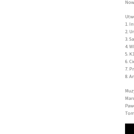
Nowo
Utwo
1. I
2. U
3. S
4. W
5. K
6. Ci
7. P
8. A
Muzy
Marc
Pawe
Toma