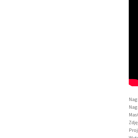
Nagr
Nagr
Mas
Zdję
Proj
Wytw