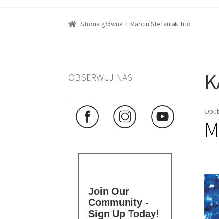
Strona główna
Marcin Stefaniak Trio
K
OBSERWUJ NAS
Opub
M
Join Our
Community -
Sign Up Today!