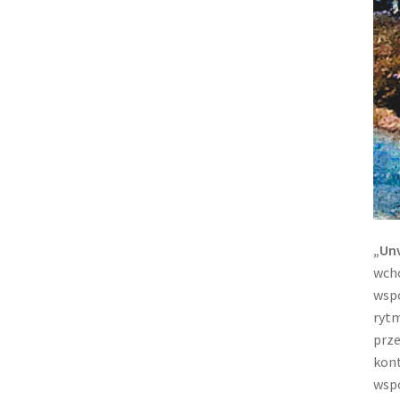
„Unv
wch
wspó
rytm
prze
kont
wspó