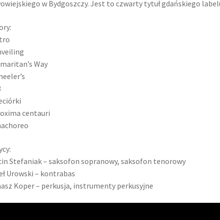
wiejskiego w Bydgoszczy. Jest to czwarty tytuł gdańskiego label
ry:
ntro
nveiling
amaritan’s Way
heeler’s
3
eciórki
roxima centauri
nachoreo
cy:
in Stefaniak – saksofon sopranowy, saksofon tenorowy
ł Urowski – kontrabas
sz Koper – perkusja, instrumenty perkusyjne