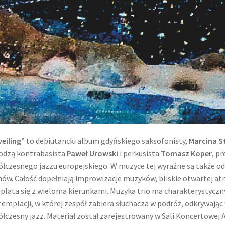
eiling”
to debiutancki album gdyńskiego saksofonisty,
Marcina S
odzą kontrabasista
Paweł Urowski
i perkusista
Tomasz Koper
, p
łczesnego jazzu europejskiego. W muzyce tej wyraźne są także od
ów. Całość dopełniają improwizacje muzyków, bliskie otwartej atm
plata się z wieloma kierunkami. Muzyka trio ma charakterystyczny
emplacji, w której zespół zabiera słuchacza w podróż, odkrywając 
łczesny jazz. Materiał został zarejestrowany w Sali Koncertowej 