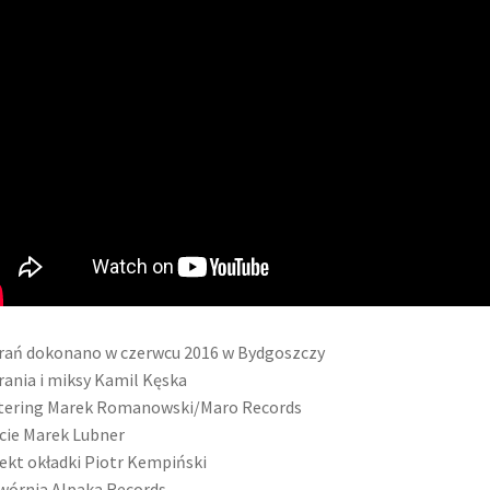
ań dokonano w czerwcu 2016 w Bydgoszczy
ania i miksy Kamil Kęska
tering Marek Romanowski/Maro Records
cie Marek Lubner
ekt okładki Piotr Kempiński
órnia Alpaka Records