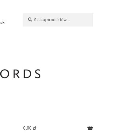
Szukaj:
Szukaj
lski
0,00
zł