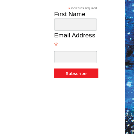
*
indicates required
First Name
Email Address
*