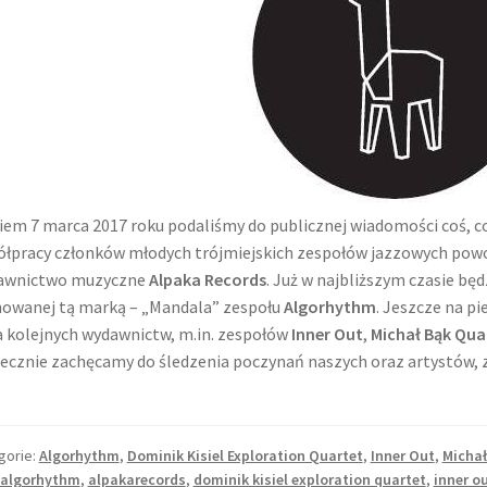
iem 7 marca 2017 roku podaliśmy do publicznej wiadomości coś, co
łpracy członków młodych trójmiejskich zespołów jazzowych powoł
awnictwo muzyczne
Alpaka Records
. Już w najbliższym czasie będ
owanej tą marką – „Mandala” zespołu
Algorhythm
. Jeszcze na p
a kolejnych wydawnictw, m.in. zespołów
Inner Out
,
Michał Bąk Qua
ecznie zachęcamy do śledzenia poczynań naszych oraz artystów, 
gorie:
Algorhythm
,
Dominik Kisiel Exploration Quartet
,
Inner Out
,
Michał
algorhythm
,
alpakarecords
,
dominik kisiel exploration quartet
,
inner o