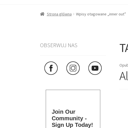
Strona główna
Wpisy otagowane „inner out”
T
OBSERWUJ NAS
Opub
A
Join Our
Community -
Sign Up Today!