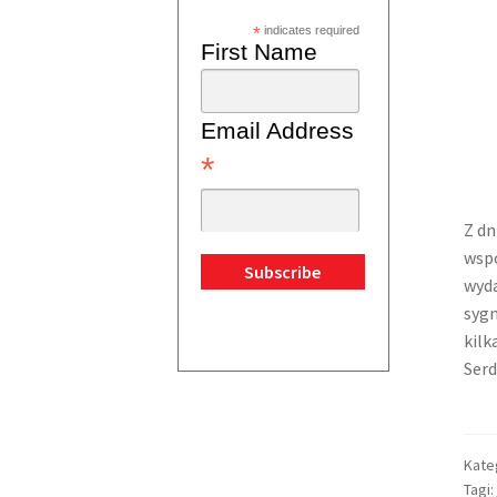
*
indicates required
First Name
Email Address
*
Z dn
wspó
wyd
sygn
kilk
Serd
Kate
Tagi: