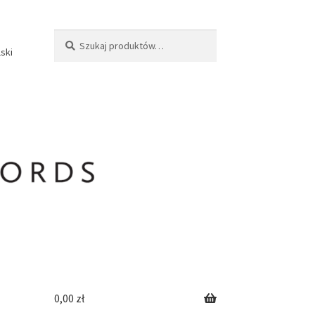
Szukaj:
Szukaj
lski
0,00
zł