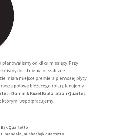
 planowaliśmy od kilku miesięcy. Przy
aliśmy do istnienia niezależne
zie miała miejsce premiera pierwszej płyty
ierwszą połowę bieżącego roku planujemy
rtet
i
Dominik Kisiel Exploration Quartet
.
z którymi współpracujemy.
 Bąk Quartetto
ut
,
mandala
,
michał bąk quartetto