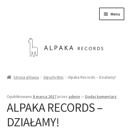
Przejdź
Przejdź
Menu
do
do
nawigacji
treści
SKLEP
Strona główna
Algorhythm
Alpaka Records – Działamy!
O NAS
Opublikowano
8 marca 2017
przez
admin
—
Dodaj komentarz
KONTAKT
ALPAKA RECORDS –
Rozwiń
DZIAŁAMY!
Polski
menu
potom