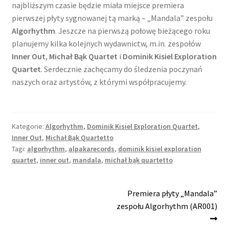
najbliższym czasie będzie miała miejsce premiera
pierwszej płyty sygnowanej tą marką – „Mandala” zespołu
Algorhythm
. Jeszcze na pierwszą połowę bieżącego roku
planujemy kilka kolejnych wydawnictw, m.in. zespołów
Inner Out
,
Michał Bąk Quartet
i
Dominik Kisiel Exploration
Quartet
. Serdecznie zachęcamy do śledzenia poczynań
naszych oraz artystów, z którymi współpracujemy.
Kategorie:
Algorhythm
,
Dominik Kisiel Exploration Quartet
,
Inner Out
,
Michał Bąk Quartetto
Tagi:
algorhythm
,
alpakarecords
,
dominik kisiel exploration
quartet
,
inner out
,
mandala
,
michał bąk quartetto
Nawigacja
Następny
Premiera płyty „Mandala”
wpis:
zespołu Algorhythm (AR001)
wpisu