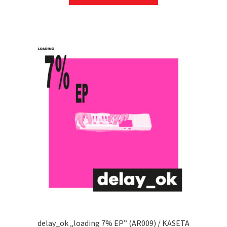
delay_ok „loading 7% EP” (AR009) / KASETA