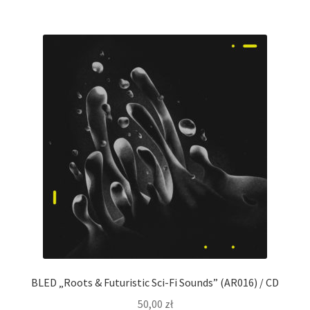
BLED „Roots & Futuristic Sci-Fi Sounds” (AR016) / CD
50,00
zł