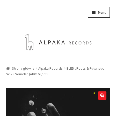
Przejdź
Przejdź
Menu
do
do
nawigacji
treści
SKLEP
Strona główna
Alpaka Records
BLED „Roots & Futuristic
Sci-Fi Sounds” (AR016) / CD
O NAS
KONTAKT
Rozwiń
Polski
menu
potom