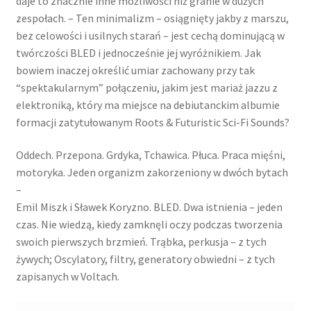
daje to znacznie inne możliwości niż granie w dużych
zespołach. – Ten minimalizm – osiągnięty jakby z marszu,
bez celowości i usilnych starań – jest cechą dominującą w
twórczości BLED i jednocześnie jej wyróżnikiem. Jak
bowiem inaczej określić umiar zachowany przy tak
“spektakularnym” połączeniu, jakim jest mariaż jazzu z
elektroniką, który ma miejsce na debiutanckim albumie
formacji zatytułowanym Roots & Futuristic Sci-Fi Sounds?
Oddech. Przepona. Grdyka, Tchawica. Płuca. Praca mięśni,
motoryka. Jeden organizm zakorzeniony w dwóch bytach
–
Emil Miszk i Sławek Koryzno. BLED. Dwa istnienia – jeden
czas. Nie wiedzą, kiedy zamknęli oczy podczas tworzenia
swoich pierwszych brzmień. Trąbka, perkusja – z tych
żywych; Oscylatory, filtry, generatory obwiedni – z tych
zapisanych w Voltach.