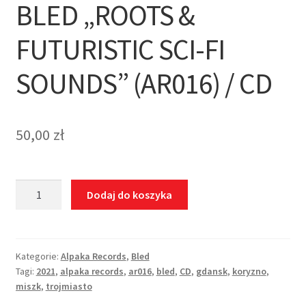
BLED „ROOTS &
FUTURISTIC SCI-FI
SOUNDS” (AR016) / CD
50,00
zł
ilość
Dodaj do koszyka
BLED
"Roots
&
Futuristic
Kategorie:
Alpaka Records
,
Bled
Tagi:
2021
,
alpaka records
,
ar016
,
bled
,
CD
,
gdansk
,
koryzno
,
Sci-
miszk
,
trojmiasto
Fi