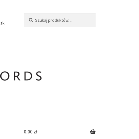
Szukaj:
Szukaj
lski
0,00
zł