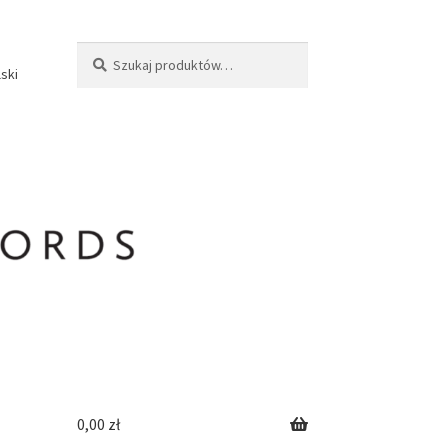
Szukaj:
Szukaj
lski
0,00
zł