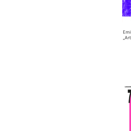
Emi
„Art