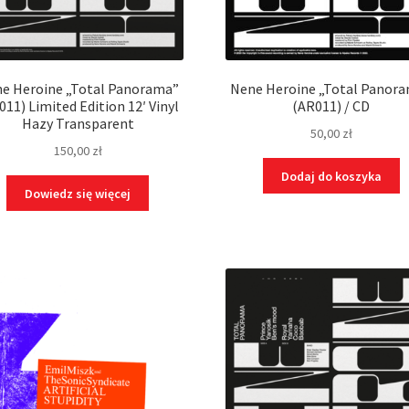
e Heroine „Total Panorama”
Nene Heroine „Total Panor
011) Limited Edition 12′ Vinyl
(AR011) / CD
Hazy Transparent
50,00
zł
150,00
zł
Dodaj do koszyka
Dowiedz się więcej