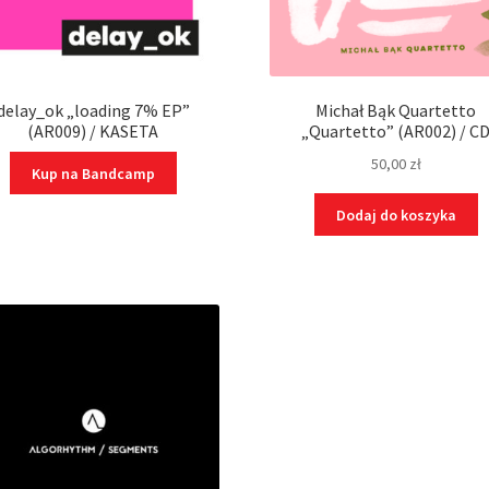
delay_ok „loading 7% EP”
Michał Bąk Quartetto
(AR009) / KASETA
„Quartetto” (AR002) / C
50,00
zł
Kup na Bandcamp
Dodaj do koszyka