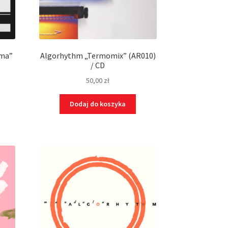
ama”
Algorhythm „Termomix” (AR010)
/ CD
50,00
zł
Dodaj do koszyka