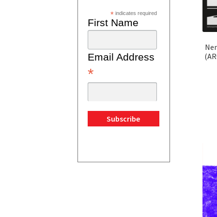
*
indicates required
First Name
Nen
Email Address
(AR
*