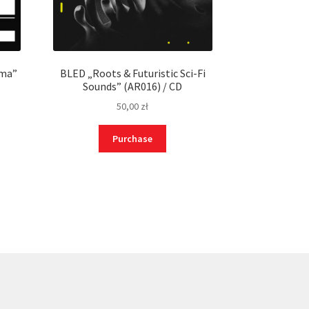
ama”
BLED „Roots & Futuristic Sci-Fi
Sounds” (AR016) / CD
50,00
zł
Purchase