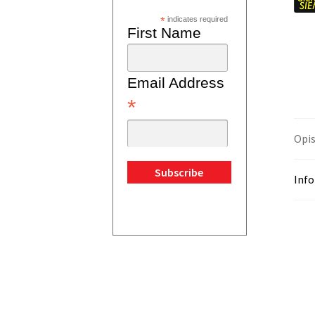
*
indicates required
First Name
Email Address
*
Opi
Inf