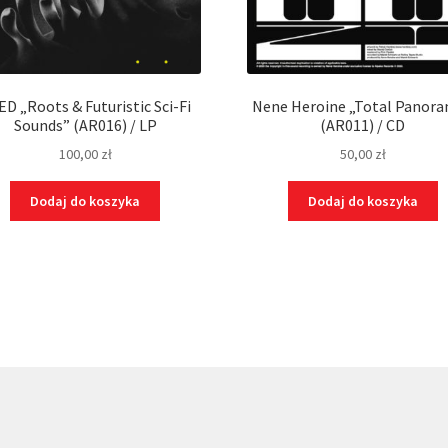
ED „Roots & Futuristic Sci-Fi
Nene Heroine „Total Panor
Sounds” (AR016) / LP
(AR011) / CD
100,00
zł
50,00
zł
Dodaj do koszyka
Dodaj do koszyka