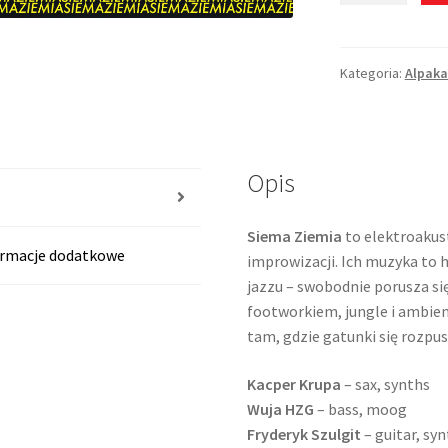
Ziemia
"Siema
Ziemia"
Kategoria:
Alpaka
/
LP
(AR012)
BLACK
Opis
Limited
s
Edition
Siema Ziemia
to elektroakus
ormacje dodatkowe
improwizacji. Ich muzyka to 
jazzu – swobodnie porusza s
footworkiem, jungle i ambie
tam, gdzie gatunki się rozpusz
Kacper Krupa
– sax, synths
Wuja HZG
– bass, moog
Fryderyk Szulgit
– guitar, sy