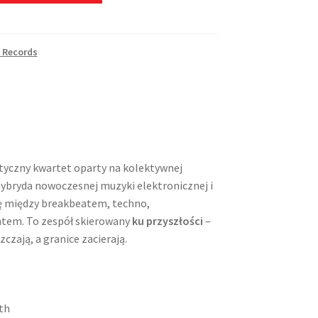
 Records
tyczny kwartet oparty na kolektywnej
hybryda nowoczesnej muzyki elektronicznej i
ię między breakbeatem, techno,
ntem. To zespół skierowany
ku przyszłości
–
czają, a granice zacierają.
nth