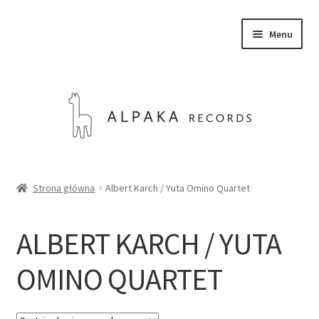
Przejdź
Przejdź
Menu
do
do
nawigacji
treści
SKLEP
Strona główna
Albert Karch / Yuta Omino Quartet
O NAS
ALBERT KARCH / YUTA
KONTAKT
OMINO QUARTET
Rozwiń
Polski
menu
potom