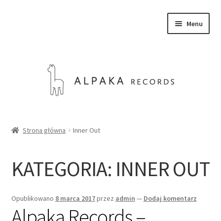
Przejdź
Przejdź
Menu
do
do
nawigacji
treści
SKLEP
Strona główna
Inner Out
O NAS
KATEGORIA:
INNER OUT
KONTAKT
Rozwiń
Opublikowano
8 marca 2017
przez
admin
—
Dodaj komentarz
Polski
menu
Alpaka Records –
potom