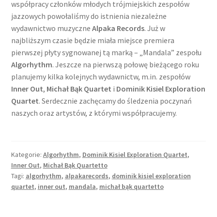
współpracy członków młodych trójmiejskich zespołów
jazzowych powołaliśmy do istnienia niezależne
wydawnictwo muzyczne
Alpaka Records
. Już w
najbliższym czasie będzie miała miejsce premiera
pierwszej płyty sygnowanej tą marką – „Mandala” zespołu
Algorhythm
. Jeszcze na pierwszą połowę bieżącego roku
planujemy kilka kolejnych wydawnictw, m.in. zespołów
Inner Out
,
Michał Bąk Quartet
i
Dominik Kisiel Exploration
Quartet
. Serdecznie zachęcamy do śledzenia poczynań
naszych oraz artystów, z którymi współpracujemy.
Kategorie:
Algorhythm
,
Dominik Kisiel Exploration Quartet
,
Inner Out
,
Michał Bąk Quartetto
Tagi:
algorhythm
,
alpakarecords
,
dominik kisiel exploration
quartet
,
inner out
,
mandala
,
michał bąk quartetto