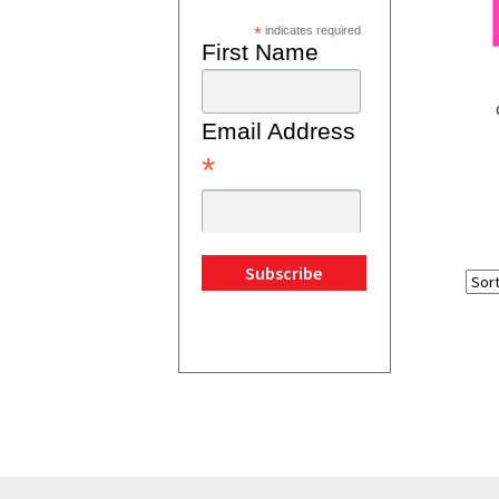
*
indicates required
First Name
Email Address
*