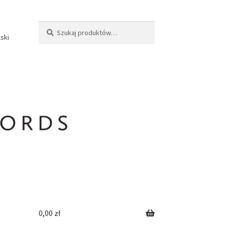
Szukaj:
Szukaj
lski
0,00
zł