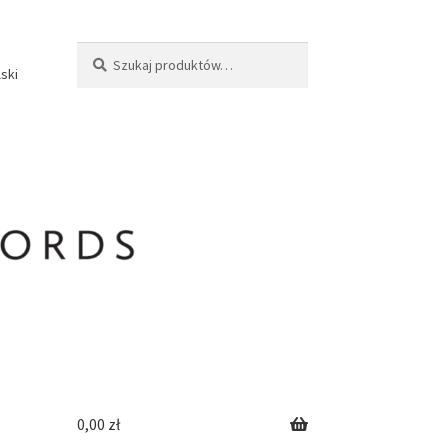
Szukaj:
Szukaj
lski
0,00
zł