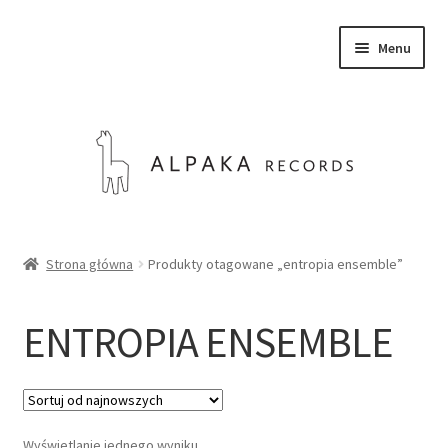
Przejdź
Przejdź
Menu
do
do
nawigacji
treści
SKLEP
Strona główna
Produkty otagowane „entropia ensemble”
O NAS
ENTROPIA ENSEMBLE
KONTAKT
Rozwiń
Polski
menu
potom
Wyświetlanie jednego wyniku