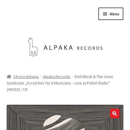
Przejdź
Przejdź
Menu
do
do
nawigacji
treści
SKLEP
Strona główna
Alpaka Records
Emil Miszk & The Sonic
Syndicate „Scratches for 8 Musicians – Live at Polish Radio”
O NAS
(AR023) / CD
KONTAKT
Rozwiń
Polski
menu
potom