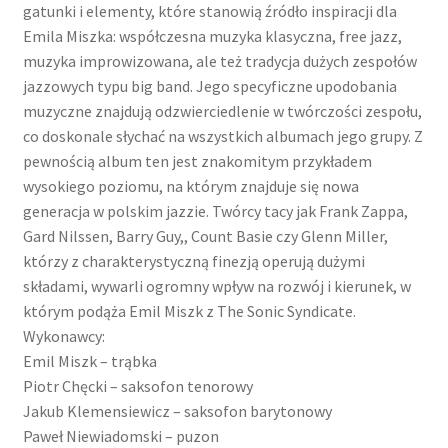
gatunki i elementy, które stanowią źródło inspiracji dla
Emila Miszka: współczesna muzyka klasyczna, free jazz,
muzyka improwizowana, ale też tradycja dużych zespołów
jazzowych typu big band.
Jego specyficzne upodobania
muzyczne znajdują odzwierciedlenie w twórczości zespołu,
co doskonale słychać na wszystkich albumach jego grupy.
Z
pewnością album ten jest znakomitym przykładem
wysokiego poziomu, na którym znajduje się nowa
generacja w polskim jazzie.
Twórcy tacy jak Frank Zappa,
Gard Nilssen, Barry Guy,, Count Basie czy Glenn Miller,
którzy z charakterystyczną finezją operują dużymi
składami, wywarli ogromny wpływ na rozwój i kierunek, w
którym podąża Emil Miszk z The Sonic Syndicate.
Wykonawcy:
Emil Miszk – trąbka
Piotr Chęcki – saksofon tenorowy
Jakub Klemensiewicz – saksofon barytonowy
Paweł Niewiadomski – puzon