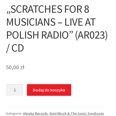
„SCRATCHES FOR 8
MUSICIANS – LIVE AT
POLISH RADIO” (AR023)
/ CD
50,00
zł
ilość
Dodaj do koszyka
Emil
Miszk
&
The
Kategorie:
Alpaka Records
,
Emil Miszk & The Sonic Syndicate