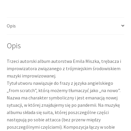
Sonic
Syndicate
"Scratches
Opis
for
8
Musicians
Opis
-
Live
Trzeci autorski album autorstwa Emila Miszka, trębacza i
at
improwizatora związanego z trójmiejskim środowiskiem
Polish
muzyki improwizowanej.
Radio"
Tytuł utworu nawiązuje do frazy z języka angielskiego
(AR023)
„from scratch”, którą możemy tłumaczyć jako „na nowo”.
/
Nazwa ma charakter symboliczny i jest emanacją nowej
CD
sytuacji, w której znajdujemy się po pandemii. Na muzykę
albumu składa się suita, której poszczególne części
następują po sobie attacca (bez przerw między
poszczególnymi częściami). Kompozycja łączy w sobie