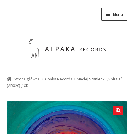
Przejdź
Przejdź
Menu
do
do
nawigacji
treści
SKLEP
Strona główna
Alpaka Records
Maciej Staniecki „Spirals”
(AR020) / CD
O NAS
KONTAKT
Rozwiń
Polski
menu
potom