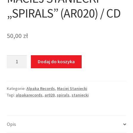
„SPIRALS” (AR020) / CD
50,00
zł
ilość
Dodaj do koszyka
Maciej
Staniecki
"Spirals"
(AR020)
Kategorie:
Alpaka Records
,
Maciej Staniecki
Tagi:
alpakarecords
,
ar020
,
spirals
,
staniecki
/
CD
Opis